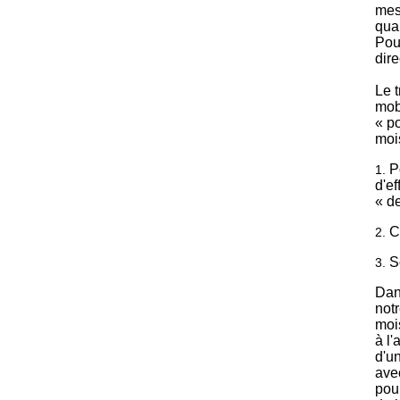
mes
quan
Pou
dire
Le t
mob
« po
mois
P
1.
d'ef
« de
C
2.
S
3.
Dan
not
mois
à l'
d'u
ave
pour