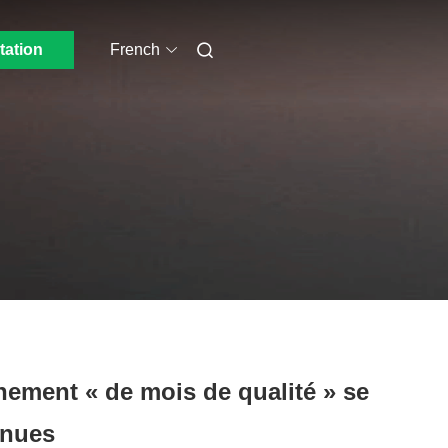
tation
French
nement « de mois de qualité » se
enues