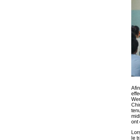
Afin
effe
Wen
Chin
tenu
midi
ont 
Lors
le t