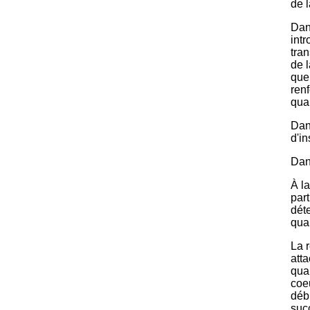
de 
Dans
intr
tra
de l
que
renf
qua
Dan
d'in
Dans
À la
part
déte
qua
La 
atta
qual
coe
débu
suc