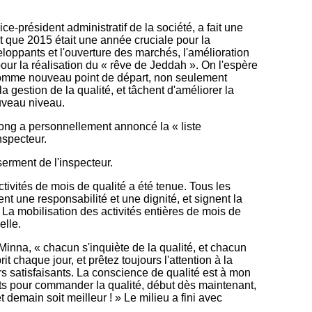
-président administratif de la société, a fait une
it que 2015 était une année cruciale pour la
loppants et l'ouverture des marchés, l'amélioration
our la réalisation du « rêve de Jeddah ». On l'espère
 comme nouveau point de départ, non seulement
 gestion de la qualité, et tâchent d'améliorer la
ouveau niveau.
Zong a personnellement annoncé la « liste
inspecteur.
serment de l'inspecteur.
tivités de mois de qualité a été tenue. Tous les
ent une responsabilité et une dignité, et signent la
. La mobilisation des activités entières de mois de
elle.
inna, « chacun s'inquiète de la qualité, et chacun
it chaque jour, et prêtez toujours l'attention à la
eurs satisfaisants. La conscience de qualité est à mon
cts pour commander la qualité, début dès maintenant,
demain soit meilleur ! » Le milieu a fini avec