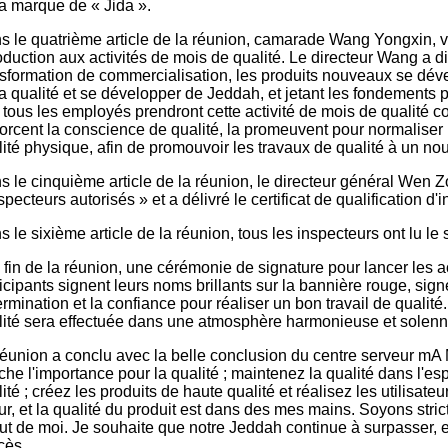
la marque de « Jida ».
 le quatrième article de la réunion, camarade Wang Yongxin, vice
oduction aux activités de mois de qualité. Le directeur Wang a d
nsformation de commercialisation, les produits nouveaux se déve
a qualité et se développer de Jeddah, et jetant les fondements p
 tous les employés prendront cette activité de mois de qualité
orcent la conscience de qualité, la promeuvent pour normaliser la
lité physique, afin de promouvoir les travaux de qualité à un n
s le cinquième article de la réunion, le directeur général Wen 
specteurs autorisés » et a délivré le certificat de qualification d'
 le sixième article de la réunion, tous les inspecteurs ont lu le 
 fin de la réunion, une cérémonie de signature pour lancer les ac
icipants signent leurs noms brillants sur la bannière rouge, sign
rmination et la confiance pour réaliser un bon travail de qualité
lité sera effectuée dans une atmosphère harmonieuse et solenn
réunion a conclu avec la belle conclusion du centre serveur mA M
che l'importance pour la qualité ; maintenez la qualité dans l'espr
ité ; créez les produits de haute qualité et réalisez les utilisat
ur, et la qualité du produit est dans des mes mains. Soyons stri
t de moi. Je souhaite que notre Jeddah continue à surpasser, et 
cès.