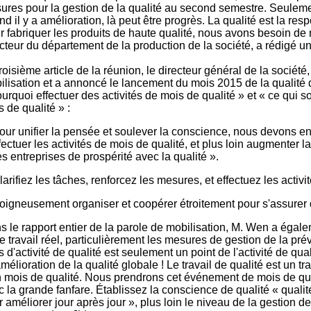
ures pour la gestion de la qualité au second semestre. Seulement
d il y a amélioration, là peut être progrès. La qualité est la r
r fabriquer les produits de haute qualité, nous avons besoin de
cteur du département de la production de la société, a rédigé un
roisième article de la réunion, le directeur général de la sociét
ilisation et a annoncé le lancement du mois 2015 de la qualité 
urquoi effectuer des activités de mois de qualité » et « ce qui 
 de qualité » :
our unifier la pensée et soulever la conscience, nous devons ent
fectuer les activités de mois de qualité, et plus loin augmenter 
s entreprises de prospérité avec la qualité ».
larifiez les tâches, renforcez les mesures, et effectuez les activ
oigneusement organiser et coopérer étroitement pour s'assurer qu
s le rapport entier de la parole de mobilisation, M. Wen a éga
re travail réel, particulièrement les mesures de gestion de la p
 d'activité de qualité est seulement un point de l'activité de qua
amélioration de la qualité globale ! Le travail de qualité est un t
n mois de qualité. Nous prendrons cet événement de mois de qua
c la grande fanfare. Établissez la conscience de qualité « quali
 améliorer jour après jour », plus loin le niveau de la gestion de