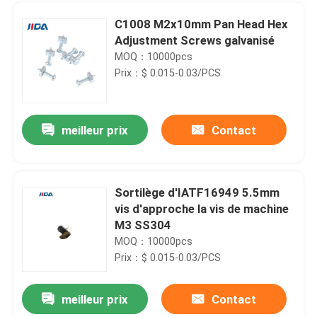
C1008 M2x10mm Pan Head Hex
Adjustment Screws galvanisé
MOQ：10000pcs
Prix：$ 0.015-0.03/PCS
meilleur prix
Contact
Sortilège d'IATF16949 5.5mm
vis d'approche la vis de machine
À la maison
M3 SS304
MOQ：10000pcs
Prix：$ 0.015-0.03/PCS
Produits
meilleur prix
Contact
22A Pan Head Self Drilling 3 pouces a galvanisé des vis pour la toiture en béton en bois en métal
Vidéos