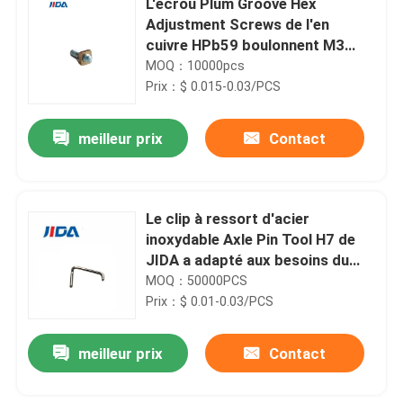
L'écrou Plum Groove Hex
Adjustment Screws de l'en
cuivre HPb59 boulonnent M3
10mm
MOQ：10000pcs
Prix：$ 0.015-0.03/PCS
meilleur prix
Contact
Le clip à ressort d'acier
inoxydable Axle Pin Tool H7 de
JIDA a adapté aux besoins du
client
MOQ：50000PCS
Prix：$ 0.01-0.03/PCS
meilleur prix
Contact