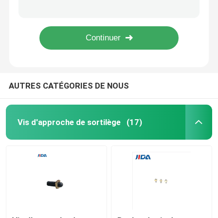
Point plat assorti M3x16mm de vis de ver de sortilège de l'acier inoxydable A2
Vis 12mm de ver de m2 de prise de sortilège de point plat d'OEM--15mm
Vis d'approche de sortilège
La prise de tête de sortilège a placé la vis de machine auto-fileteuse M3 de 16mm
Écrou de boulon fait sur commande de vis de réglage de prise de sortilège de chapeau d'acier au carbone M3 M4 M5 M6 M8
Vis de réglage de prise de sortilège
AUTRES CATÉGORIES DE NOUS
Vis d'écrou de sortilège
Vis de machine auto-fileteuse
Vis d'approche de sortilège
(17)
Phillips Machine Screws
Vis de machine principale encochée
Pan Head Combination Screw