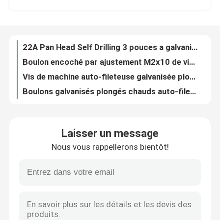
Boulon encoché par ajustement M2x10 de vis à tête hex
Vis de machine auto-fileteuse galvanisée plongée chaude ST2.9x40mm
À propos de nous
Boulons galvanisés plongés chauds auto-fileteux de sortilège de Pan Head ST4x10.5 de vis de machine d'OEM
Vis plates de bois de construction de sortilège de vis de tête auto-fileteuse de prise d'ODM de JIDA
Visite de l'usine
Vis concrètes galvanisées de tête de Pan Head Self Tapping Hex pour ST4x10.5 en bois
vis principale Pan Head de perçage d'individu de joint de sortilège enfoncée par croix de la vis ST5 de 22mm
Contrôle qualité
Le béton de sortilège d'ajustement visse précision de boulon de tête de sortilège M4 de 30mm la haute
Vis enfoncée croisée ST5x22 de Pan Head Self Tapping Machine pour le plastique
Nous contacter
La machine Pan Head Pan Head Allen d'acier inoxydable boulonnent m2 Allen Screw 10mm
Laisser un message
Sortilège auto-fileteux Pan Head de vis de machine de l'acier inoxydable M4x6
Nous vous rappellerons bientôt!
La prise Torx de l'hexagone M2-M24 a placé l'ODM auto-fileteux de tête de joint de vis de machine
Nouvelles
La tête de sortilège en acier de noir d'alliage d'ODM boulonne m2 M3 M4 M5 M6 M8 M10 M12
Point Allen Head Cap Screw auto-fileteux de cône de vis de réglage de prise du sortilège DIN916
cas
Le trou profond d'acier au carbone a placé la vis de tête de prise de sortilège de Confirmat M3x16 pour le bois
La machine de tête de sortilège d'ODM M3-M72 vissent le matériel noir d'attaches de vis d'acier au carbone
Demandez un devis