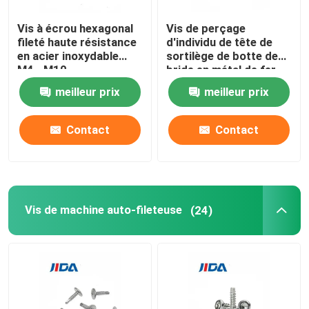
Vis à écrou hexagonal
Vis de perçage
fileté haute résistance
d'individu de tête de
en acier inoxydable
sortilège de botte de
M4--M10
bride en métal de fer
de C1022a pour la
meilleur prix
meilleur prix
construction
Contact
Contact
Vis de machine auto-fileteuse
(24)