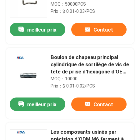
d'acier inoxydable IATF 16949 a
MOQ：50000PCS
délivré un certificat
Prix：$ 0.01-0.03/PCS
meilleur prix
Contact
Boulon de chapeau principal
cylindrique de sortilège de vis de
tête de prise d'hexagone d'OEM
Q195 M2.5x6.2mm
MOQ：10000
Prix：$ 0.01-0.02/PCS
meilleur prix
Contact
Les composants usinés par
précision d'ODM M6 ferment à