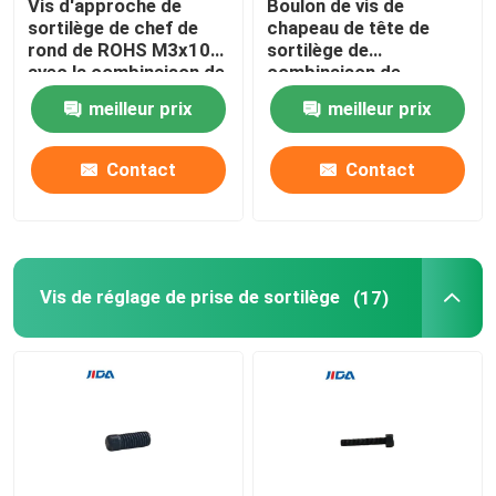
Vis d'approche de
Boulon de vis de
sortilège de chef de
chapeau de tête de
rond de ROHS M3x10
sortilège de
Axle Pin Tool
avec la combinaison de
combinaison de
cuivre d'écrou de
cannelure de baisse de
meilleur prix
meilleur prix
l'estampillage H62
noir de Q195 M3x5 anti
Écrou carré de soudure
pour les disjoncteurs
miniatures
Contact
Contact
Écrou d'insertion filetée
composants usinés par précision
Vis de réglage de prise de sortilège
(17)
rivets aveugles de bruit