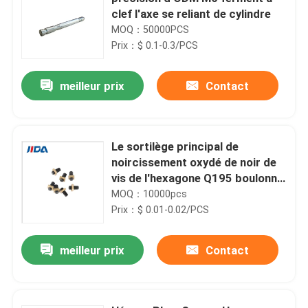
clef l'axe se reliant de cylindre
MOQ：50000PCS
Prix：$ 0.1-0.3/PCS
meilleur prix
Contact
Le sortilège principal de
noircissement oxydé de noir de
vis de l'hexagone Q195 boulonne
M3 7.7mm
MOQ：10000pcs
Prix：$ 0.01-0.02/PCS
meilleur prix
Contact