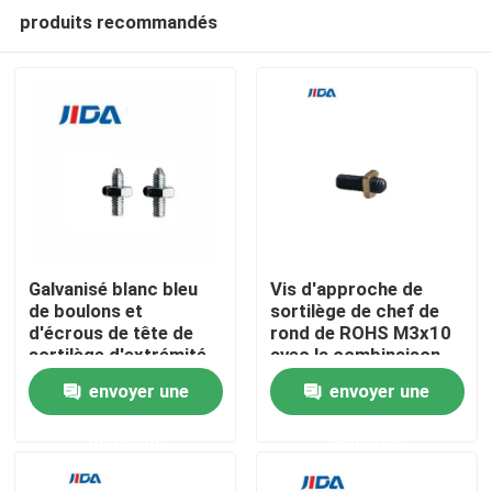
produits recommandés
Galvanisé blanc bleu
Vis d'approche de
de boulons et
sortilège de chef de
d'écrous de tête de
rond de ROHS M3x10
À la maison
sortilège d'extrémité
avec la combinaison
de cône de M2.5 9mm
de cuivre d'écrou de
envoyer une
envoyer une
l'estampillage H62
Produits
demande
demande
Vidéos