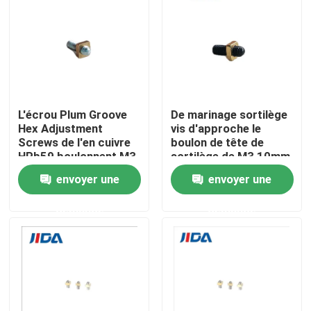
À propos de nous
Visite de l'usine
L'écrou Plum Groove
De marinage sortilège
Contrôle qualité
Hex Adjustment
vis d'approche le
Screws de l'en cuivre
boulon de tête de
HPb59 boulonnent M3
sortilège de M3 10mm
10mm
avec l'écrou H62
Nous contacter
envoyer une
envoyer une
demande
demande
Nouvelles
cas
Demandez un devis