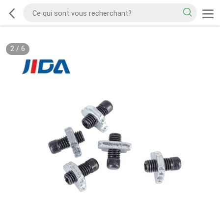
2
/
6