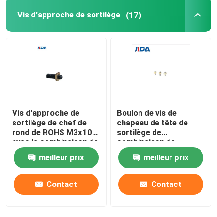
Vis d'approche de sortilège
(17)
Vis d'approche de
Boulon de vis de
sortilège de chef de
chapeau de tête de
rond de ROHS M3x10
sortilège de
avec la combinaison de
combinaison de
cuivre d'écrou de
cannelure de baisse de
meilleur prix
meilleur prix
l'estampillage H62
noir de Q195 M3x5 anti
pour les disjoncteurs
miniatures
Contact
Contact