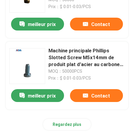
Prix：$ 0.01-0.03/PCS
Vis d'approche de sortilège
meilleur prix
Contact
Vis de réglage de prise de sortilège
Machine principale Phillips
Vis d'écrou de sortilège
Slotted Screw M5x14mm de
produit plat d'acier au carbone
IATF16949
MOQ：50000PCS
Vis de machine auto-fileteuse
Prix：$ 0.01-0.03/PCS
Phillips Machine Screws
meilleur prix
Contact
Vis de machine principale encochée
Regardez plus
Pan Head Combination Screw