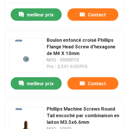
meilleur prix
Contact
À propos de nous
Visite de l'usine
Boulon enfoncé croisé Phillips
Flange Head Screw d'hexagone
Contrôle qualité
de M4 X 10mm
MOQ：50000PCS
Prix：$ 0.01-0.03/PCS
Nous contacter
meilleur prix
Contact
Nouvelles
cas
Phillips Machine Screws Round
Tail encoché par combinaison en
laiton M3.5x6.6mm
Demandez un devis
MOQ：50000