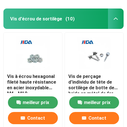
Vis d'écrou de sortilège
(10)
Vis à écrou hexagonal
Vis de perçage
fileté haute résistance
d'individu de tête de
en acier inoxydable
sortilège de botte de
M4--M10
bride en métal de fer
de C1022a pour la
meilleur prix
meilleur prix
construction
Contact
Contact