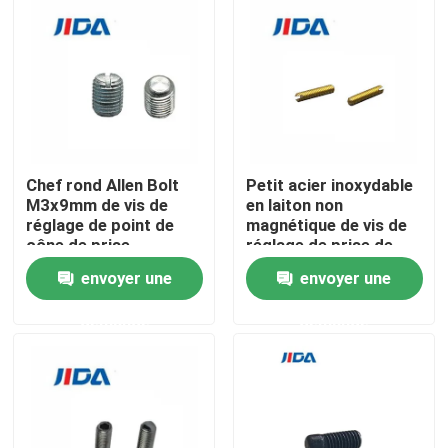
À propos de nous
Visite de l'usine
Contrôle qualité
Chef rond Allen Bolt
Petit acier inoxydable
M3x9mm de vis de
en laiton non
réglage de point de
magnétique de vis de
cône de prise
réglage de prise de
Nous contacter
d'hexagone
sortilège d'écrou de
envoyer une
envoyer une
ver de M3 9mm
Nouvelles
demande
demande
cas
Demandez un devis