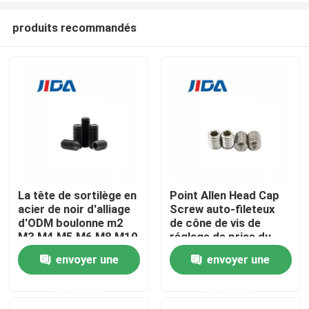
produits recommandés
La tête de sortilège en
Point Allen Head Cap
acier de noir d'alliage
Screw auto-fileteux
À la maison
d'ODM boulonne m2
de cône de vis de
M3 M4 M5 M6 M8 M10
réglage de prise du
M12
sortilège DIN916
envoyer une
envoyer une
Produits
demande
demande
Vidéos