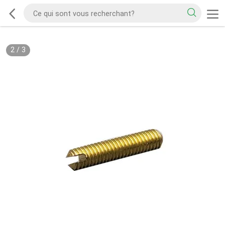
2
/
3