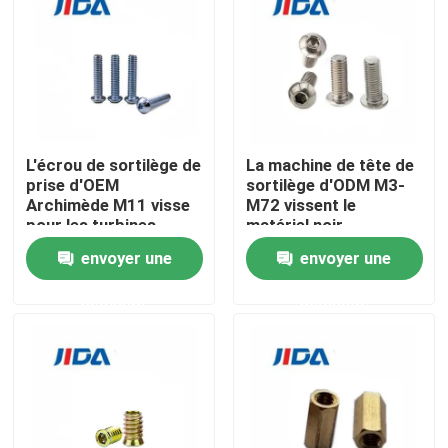
À propos de nous
Visite de l'usine
L'écrou de sortilège de
La machine de tête de
Contrôle qualité
prise d'OEM
sortilège d'ODM M3-
Archimède M11 visse
M72 vissent le
pour les turbines
matériel noir
hydrauliques micro
d'attaches de vis
Nous contacter
envoyer une
envoyer une
d'acier au carbone
demande
demande
Nouvelles
cas
Demandez un devis