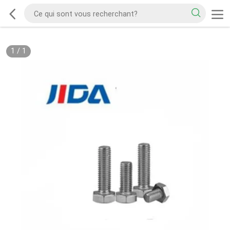
1
/
1