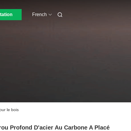
tation
French
our le bois
rou Profond D'acier Au Carbone A Placé