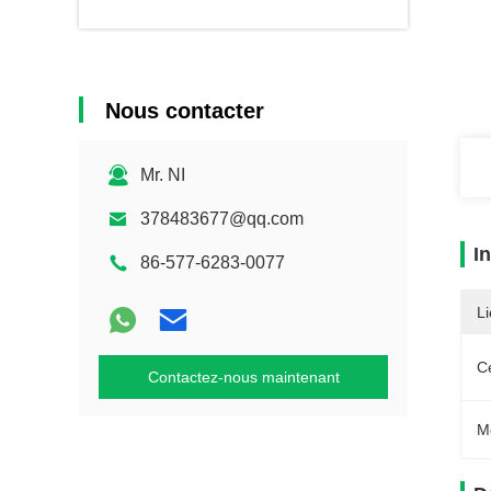
Nous contacter
Mr. NI
378483677@qq.com
I
86-577-6283-0077
Li
Ce
Contactez-nous maintenant
M