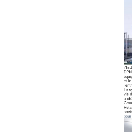
ZheJ
DPN
équi
et l
l'ent
Le s
vis d
a ét
Grou
Rela
soci
pour 