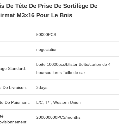
is De Tête De Prise De Sortilège De
irmat M3x16 Pour Le Bois
50000PCS
negociation
boîte 10000pcs/Blister Boîte/carton de 4
age Standard:
boursouflures Taille de car
e De Livraison:
3days
e De Paiement:
L/C, T/T, Western Union
té
200000000PCS/months
ovisionnement: