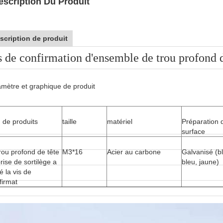
escription Du Produit
scription de produit
s de confirmation d'ensemble de trou profond de
mètre et graphique de produit
 de produits
taille
matériel
Préparation 
surface
rou profond de tête
M3*16
Acier au carbone
Galvanisé (b
rise de sortilège a
bleu, jaune)
é la vis de
firmat