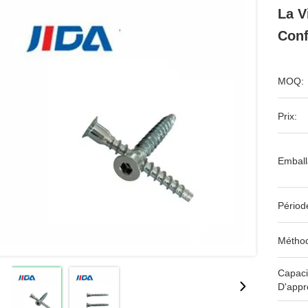
La V
Conf
MOQ:
Prix:
Emball
Périod
Méthod
Capaci
D'appr