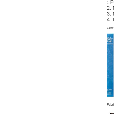
P
1. 
2. 
3. 
4. 
Certi
Fabr