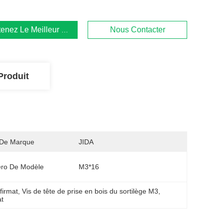
enez Le Meilleur Prix
Nous Contacter
Produit
De Marque
JIDA
ro De Modèle
M3*16
firmat
, 
Vis de tête de prise en bois du sortilège M3
, 
at