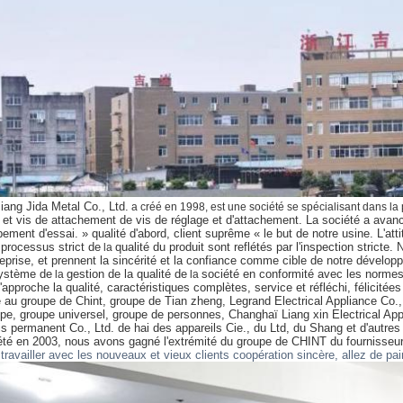
iang Jida Metal Co., Ltd.
a créé en 1998, est une société se spécialisant dans l
et vis de attachement de vis de réglage et d'attachement. La société a avan
pement d'essai.
» qualité d'abord, client suprême « le but de notre usine. L'atti
e processus
strict de
qualité
du produit sont reflétés par l'inspection stricte.
la
reprise,
et prennent la sincérité et la confiance comme cible
de notre développe
ystème de
gestion de la qualité de
société en conformité avec les norme
la
la
'approche la qualité, caractéristiques complètes, service et réfléchi, félicitées
é au groupe de Chint, groupe de Tian zheng, Legrand Electrical Appliance Co., 
pe,
groupe universel, groupe de personnes, Changhaï Liang xin Electrical Ap
is
permanent Co., Ltd. de hai des appareils Cie., du Ltd, du Shang et d'autres
été en
2003, nous avons gagné l'extrémité du groupe de CHINT
du fournisseur
travailler avec les nouveaux et vieux clients coopération sincère, allez de pair,