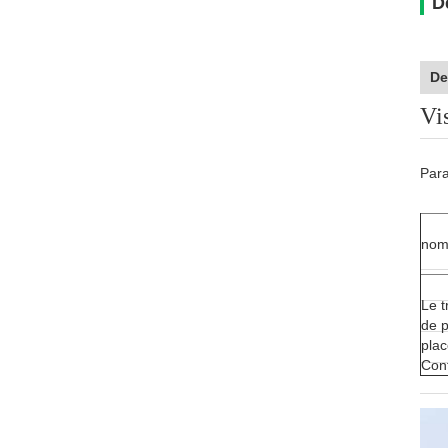
D
De
Vi
Para
nom
Le t
de p
plac
Con