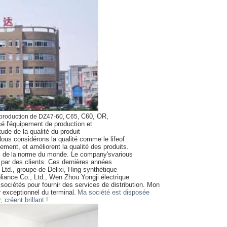
C60, OR,
a production de DZ47-60, C65,
cé l'équipement
de production et
tude de la qualité du produit
 Nous considérons la qualité comme le lifeof
ment, et améliorent la qualité des produits.
s
de
norme
du monde. Le company'svarious
la
 par des clients.
Ces dernières années
Ltd., groupe de Delixi,
Hing synthétique
pliance Co., Ltd., Wen Zhou
Yongji électrique
 sociétés pour fournir des services
de distribution. Mon
 exceptionnel du terminal.
Ma société est disposée
 créent brillant !