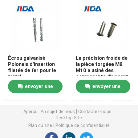
Vis d'approche de sortilège
Vis de réglage de prise de sortilège
Vis d'écrou de sortilège
Écrou galvanisé
La précision froide de
Polonais d'insertion
la pièce forgéee M8
filetée de fer pour le
M10 a usiné des
Vis de machine auto-fileteuse
métal
composants dirigeant
le rivet de vis de noyau
envoyer une
envoyer une
de relais
Phillips Machine Screws
demande
demande
Aperçu
Au sujet de nous
Contactez-nous
Vis de machine principale encochée
Desktop Site
Plan du site
Politique de confidentialité
Pan Head Combination Screw