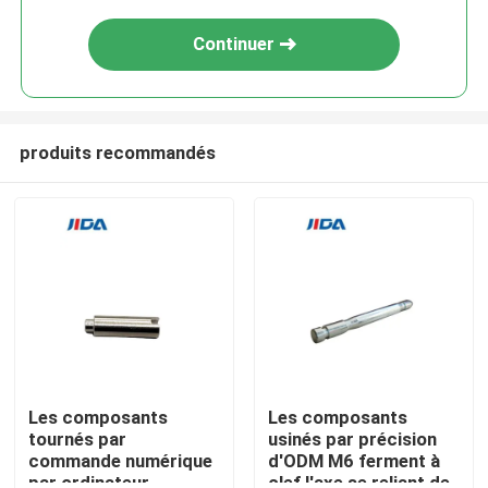
Continuer
produits recommandés
À la maison
Produits
Les composants
Les composants
tournés par
usinés par précision
commande numérique
d'ODM M6 ferment à
Vidéos
par ordinateur
clef l'axe se reliant de