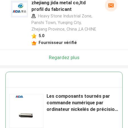
zhejiang jida metal co,ltd
profil du fabricant
Heavy Stone Industrial Zone,
Panshi Town, Yueqing City,
Zhejiang Province, China ,LA CHINE
5.0
Fournisseur vérifié
Regardez plus
Les composants tournés par
commande numérique par
ordinateur nickelés de précision
ont encoché le noyau de fer pour
le relais à C.A.