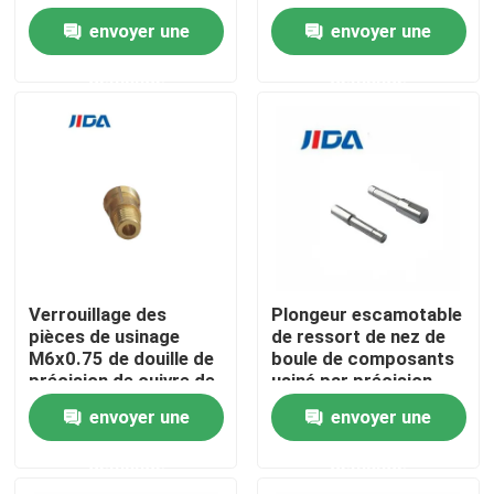
nickelés de précision
cylindre
envoyer une
envoyer une
ont encoché le noyau
de fer pour le relais à
À propos de nous
demande
demande
C.A.
Visite de l'usine
Contrôle qualité
Nous contacter
Verrouillage des
Plongeur escamotable
pièces de usinage
de ressort de nez de
Nouvelles
M6x0.75 de douille de
boule de composants
précision de cuivre de
usiné par précision
commande numérique
d'acier inoxydable
cas
envoyer une
envoyer une
par ordinateur
demande
demande
Demandez un devis