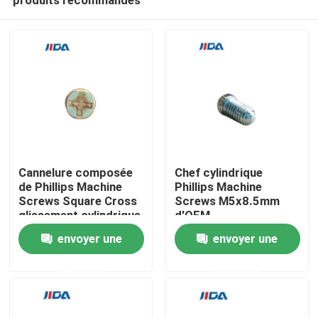
Cannelure composée
Chef cylindrique
de Phillips Machine
Phillips Machine
Screws Square Cross
Screws M5x8.5mm
glissement cylindrique
d'OEM
À la maison
de la tête M4x10
envoyer une
envoyer une
d'anti
demande
demande
Produits
Vidéos