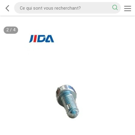
2
/
4