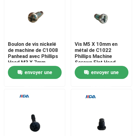
À propos de nous
Visite de l'usine
Boulon de vis nickelé
Vis M5 X 10mm en
de machine de C1008
métal de C1022
Contrôle qualité
Panhead avec Phillips
Phillips Machine
Head M3 X 7mm
Screws Flat Head
envoyer une
envoyer une
Nous contacter
demande
demande
Nouvelles
cas
Demandez un devis