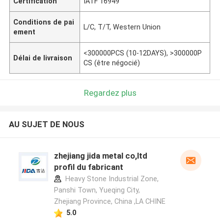
Certification
IATF 16949
Conditions de pai
L/C, T/T, Western Union
ement
<300000PCS (10-12DAYS), >300000P
Délai de livraison
CS (être négocié)
Regardez plus
AU SUJET DE NOUS
zhejiang jida metal co,ltd
profil du fabricant
Heavy Stone Industrial Zone,
Panshi Town, Yueqing City,
Zhejiang Province, China ,LA CHINE
5.0