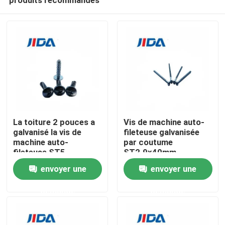
La toiture 2 pouces a
Vis de machine auto-
galvanisé la vis de
fileteuse galvanisée
machine auto-
par coutume
fileteuse ST5
ST2.9x40mm
À la maison
envoyer une
envoyer une
demande
demande
Produits
Vidéos