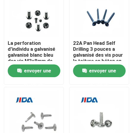
À propos de nous
Visite de l'usine
La perforation
22A Pan Head Self
d'individu a galvanisé
Drilling 3 pouces a
Contrôle qualité
galvanisé blanc bleu
galvanisé des vis pour
des vis M3x8mm de
la toiture en béton en
vis concrète de
bois en métal
envoyer une
envoyer une
sortilège
Nous contacter
demande
demande
Nouvelles
cas
Demandez un devis