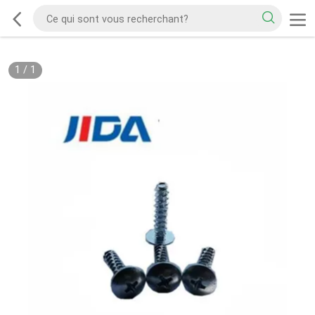
1
/
1