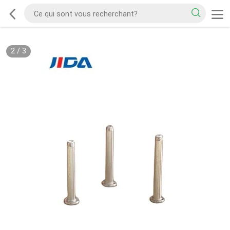
2
/
3