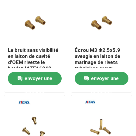
À propos de nous
Visite de l'usine
Le bruit sans visibilité
Écrou M3 Φ2.5x5.9
Contrôle qualité
en laiton de cavité
aveugle en laiton de
d'OEM rivette le
marinage de rivets
boulon IATF16949
tubulaires creux
Nous contacter
envoyer une
envoyer une
demande
demande
Nouvelles
cas
Demandez un devis