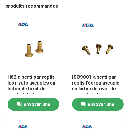
produits recommandés
H62 a serti par replis
ISO9001 a serti par
les rivets aveugles en
replis l'écrou aveugle
laiton de bruit de
en laiton de rivet de
À la maison
cavité tubulaire
cavité tubulaire pour
adaptés aux besoins
le métal
envoyer une
envoyer une
du client
Produits
demande
demande
Vidéos