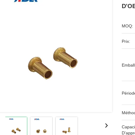
D'OE
MOQ:
Prix:
Emball
Périod
Méthod
Capaci
D'appr