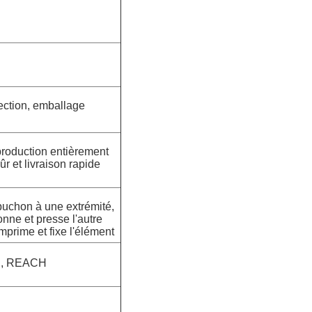
ection, emballage
production entièrement
r et livraison rapide
puchon à une extrémité,
nne et presse l'autre
omprime et fixe l'élément
S, REACH