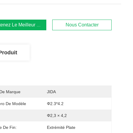
enez Le Meilleur Prix
Nous Contacter
Produit
De Marque
JIDA
ro De Modèle
Φ2.3*4.2
Φ2,3 × 4,2
 De Fin:
Extrémité Plate