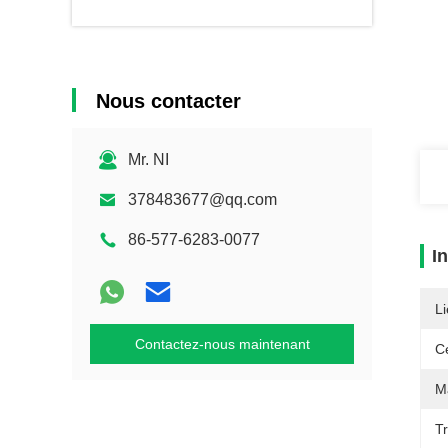
Nous contacter
Mr. NI
378483677@qq.com
86-577-6283-0077
I
Li
Contactez-nous maintenant
Ce
Ma
T