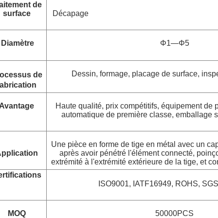
aitement de
surface
Décapage
Diamètre
Φ1—Φ5
Dessin, formage, placage de surface, insp
ocessus de
fabrication
Avantage
Haute qualité, prix compétitifs, équipement de 
automatique de première classe, emballage sû
Une pièce en forme de tige en métal avec un ca
pplication
après avoir pénétré l'élément connecté, poinço
extrémité à l'extrémité extérieure de la tige, et c
rtifications
ISO9001, IATF16949, ROHS, SG
MOQ
5
0000PCS