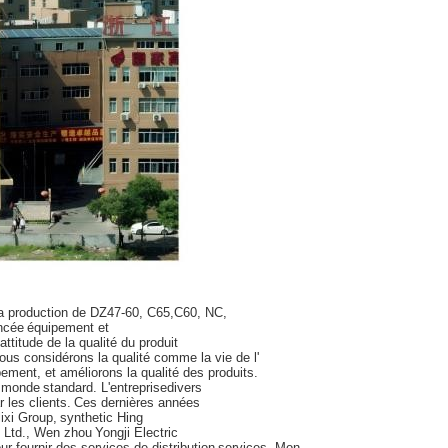
la production de DZ47-60, C65,
C60, NC,
ancée
équipement et
'attitude de la qualité du produit
 Nous considérons la qualité comme la vie de l'
ement, et améliorons la qualité des produits.
e monde
standard. L'entreprise
divers
 les clients.
Ces dernières années
ixi Group,
synthetic Hing
, Ltd., Wen zhou
Yongji Electric
ur fournir des services de distribution
services. Mon