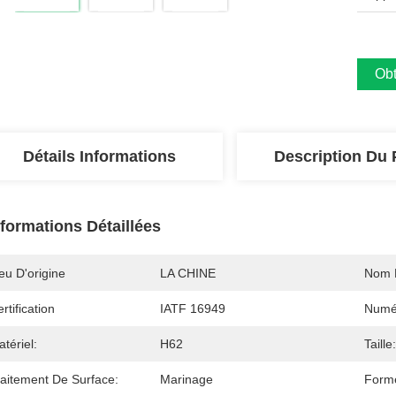
Obt
Détails Informations
Description Du 
nformations Détaillées
eu D'origine
LA CHINE
Nom 
rtification
IATF 16949
Numé
tériel:
H62
Taille:
raitement De Surface:
Marinage
Forme