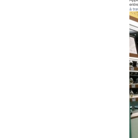
entr
à tr