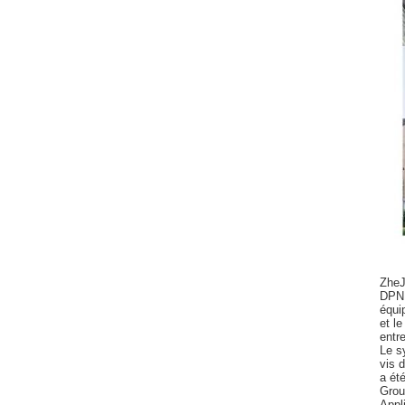
ZheJ
DPN
équi
et le
entre
Le s
vis d
a ét
Grou
Appl