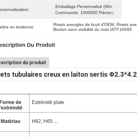
Emballage Personnalisé (Min. 
rsonnalisation:
Commande: 1000000 Pièces）
Rivets aveugles de bruit d'OEM
, 
Rivets ave
ettre en évidence:
Boulon sans visibilité du rivet IATF16949
escription Du Produit
scription du produit
vets tubulaires creux en laiton sertis Φ2.3*4.2
Forme de
Extrémité plate
l'extrémité
Matériau
H62, H65 ...