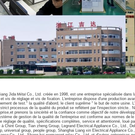
iang Jida
Co., Ltd. créée en 1998, est une entreprise spécialisée dans 
Métal
et vis de réglage et vis de fixation. L'entreprise dispose d'une production av
pement de test.
" la qualité d'abord, le client suprême " le but de notre usine. L
 strict
processus de la qualité du produit
se reflètent par l'inspection stricte..
prise,
et prenons la sincérité et la confiance comme objectif
de notre développ
ystème de gestion de la qualité de l'entreprise est conforme aux normes de
l
e réglage de qualité, spécifications complètes, service et attentionné, loué par
é à Chint Group, Tian zheng Group, Legrand Electrical Appliance Co., Ltd., Del
p,
universal group, people group, Shanghai Liang xin Electrical Appliance Co.
iance
Co., Ltd., Shang hai permanent relay Co., Ltd. et d'autres entreprises po