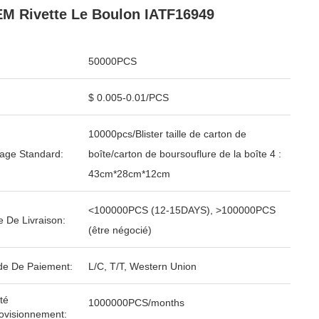
M Rivette Le Boulon IATF16949
50000PCS
$ 0.005-0.01/PCS
10000pcs/Blister taille de carton de
age Standard:
boîte/carton de boursouflure de la boîte 4 :
43cm*28cm*12cm
<100000PCS (12-15DAYS), >100000PCS
e De Livraison:
(être négocié)
e De Paiement:
L/C, T/T, Western Union
té
1000000PCS/months
ovisionnement: