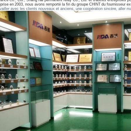
eprise en
2003, nous avons remporté la fin du groupe CHINT
du fournisseur ex
availler avec les clients nouveaux et anciens, une coopération sincère, aller ma