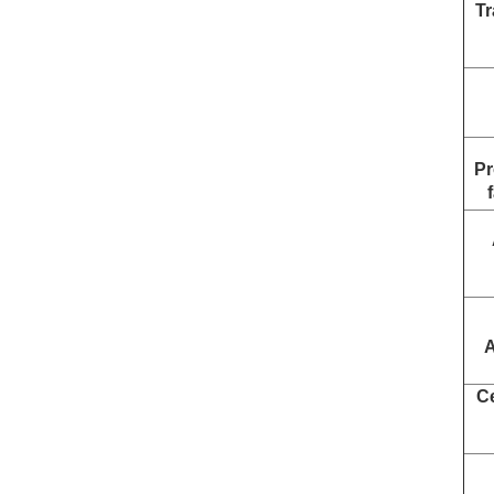
Tr
Pr
A
Ce