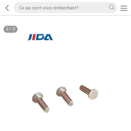
2
/
3