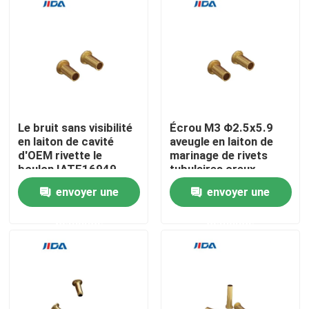
À propos de nous
Visite de l'usine
Contrôle qualité
Le bruit sans visibilité
Écrou M3 Φ2.5x5.9
en laiton de cavité
aveugle en laiton de
d'OEM rivette le
marinage de rivets
boulon IATF16949
tubulaires creux
Nous contacter
envoyer une
envoyer une
Nouvelles
demande
demande
cas
Demandez un devis