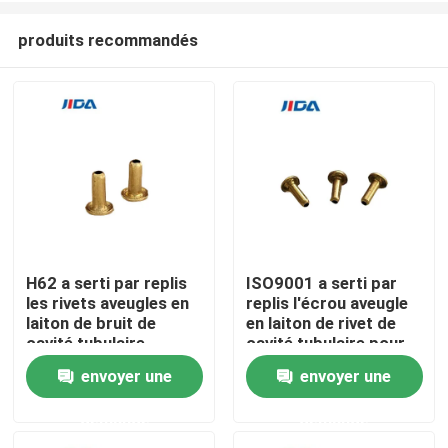
produits recommandés
H62 a serti par replis
ISO9001 a serti par
les rivets aveugles en
replis l'écrou aveugle
À la maison
laiton de bruit de
en laiton de rivet de
cavité tubulaire
cavité tubulaire pour
adaptés aux besoins
le métal
envoyer une
envoyer une
Produits
du client
demande
demande
Vidéos